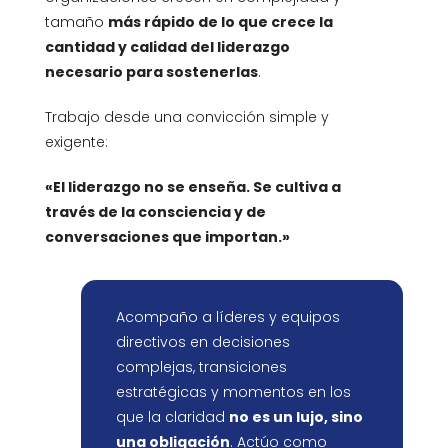
tamaño
más rápido de lo que crece la
cantidad y calidad del liderazgo
necesario para sostenerlas
.
Trabajo desde una convicción simple y
exigente:
«El liderazgo no se enseña. Se cultiva a
través de la consciencia y de
conversaciones que importan.»
Acompaño a líderes y equipos
directivos en decisiones
complejas, transiciones
estratégicas y momentos en los
que la claridad
no es un lujo, sino
una obligación
. Actúo como