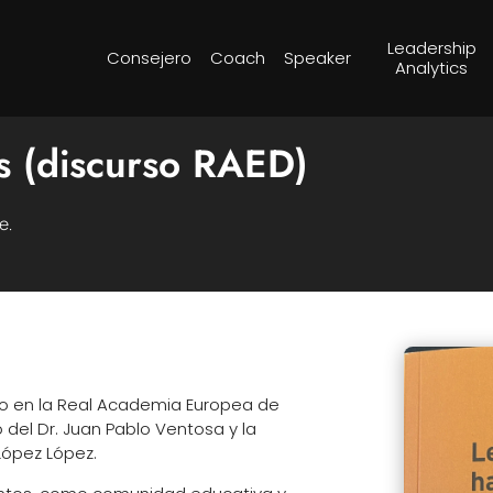
Leadership
Consejero
Coach
Speaker
Analytics
s (discurso RAED)
e.
eso en la Real Academia Europea de
el Dr. Juan Pablo Ventosa y la
López López.