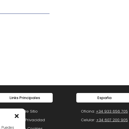
Links Principales
España
Mapa de Sitio
Oficina:
+34 933 656 705
Política de Privacidad
Celular:
+34 607 200 905
o. Puedes
Política de Cookies