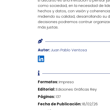
El discurso es una invitación a pensar
como sociedad, en la necesidad de lide
hechos y datos, con visión y coherencia
midiendo su calidad, desarrollando su 
decisiones podremos contruir organiza
más justas.

Autor:
Juan Pablo Ventosa


Formatos:
Impreso
Editorial:
Ediciones Gráficas Rey
Páginas:
137
Fecha de Publicación:
18/02/26