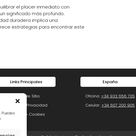
ilibrar el placer inmediato con
un significado más profundo.
idad duradera implica una
frece estrategias para encontrar este
Links Principales
España
Mapa de Sitio
Oficina:
+34 933 656 705
Política de Privacidad
Celular:
+34 607 200 905
o. Puedes
Política de Cookies
.
rencias