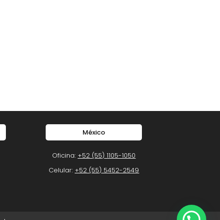
México
Oficina:
+52 (55) 1105-1050
Celular:
+52 (55) 5452-2549