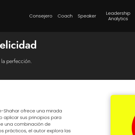
Leadership
Consejero
Coach
Speaker
Analytics
elicidad
 la perfección.
en-Shahar ofrece una mirada
 aplicar sus principios para
 de una combinación de
os prácticos, el autor explora las