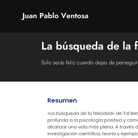
La búsqueda de la f
Solo serás feliz cuando dejes de perseguir
Resumen
«La búsqueda de la felicidad» de Tal B
profunda a la psicología positiva y cómo
alcanzar una vida más plena. A través
investigación científica, teoría y ejempl